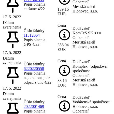
Odberateľ
Popis plnenia
Mestská zeleň
en šatne 4/22
139,16
Hlohovec, s.r.o.
EUR
17. 5. 2022
Dátum
Cena
zverejnenia
Dodávateľ
Číslo faktúry
KomTeS SK s.r.o.
11312064
Odberateľ
Popis plnenia
Mestská zeleň
GPS 4/22
356,04
Hlohovec, s.r.o.
EUR
17. 5. 2022
Dátum
Cena
Dodávateľ
zverejnenia
Číslo faktúry
Komplex - odpadová
6220220558
spoločnosť
Popis plnenia
Odberateľ
najom kontajner
Mestská zeleň
38,16
odpad z ulíc 4/22
Hlohovec, s.r.o.
EUR
17. 5. 2022
Dátum
Cena
Dodávateľ
zverejnenia
Číslo faktúry
Vodárenská spoločnosť
2022001469
Hlohovec, s.r.o.
Popis plnenia
Odberateľ