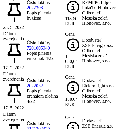
Číslo faktúry
REMPPOL Igor
2022308
Poláčik, Hlohovec
Popis plnenia
Odberateľ
hygiena
Mestská zeleň
118,60
Hlohovec, s.r.o.
EUR
23. 5. 2022
Dátum
Cena
zverejnenia
Dodávateľ
Číslo faktúry
ZSE Energia a.s.
7201005949
Odberateľ
Popis plnenia
Mestská zeleň
1
en zamok 4/22
Hlohovec, s.r.o.
050,64
EUR
17. 5. 2022
Dátum
Cena
zverejnenia
Číslo faktúry
Dodávateľ
2022032
ElektroLight s.r.o.
Popis plnenia
Odberateľ
prenájom plošina
Mestská zeleň
188,64
4/22
Hlohovec, s.r.o.
EUR
17. 5. 2022
Dátum
Cena
zverejnenia
Dodávateľ
Číslo faktúry
ZSE Energia a.s.
7171302355