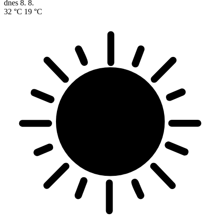
dnes
8. 8.
32 °C
19 °C