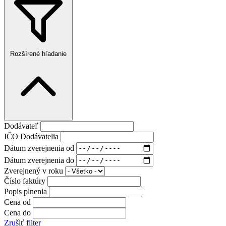
Rozšírené hľadanie
Dodávateľ
IČO Dodávatelia
Dátum zverejnenia od
Dátum zverejnenia do
Zverejnený v roku
Číslo faktúry
Popis plnenia
Cena od
Cena do
Zrušiť filter