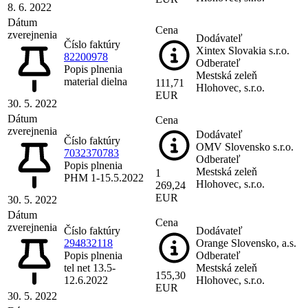
8. 6. 2022
Dátum
Cena
zverejnenia
Dodávateľ
Číslo faktúry
Xintex Slovakia s.r.o.
82200978
Odberateľ
Popis plnenia
Mestská zeleň
material dielna
111,71
Hlohovec, s.r.o.
EUR
30. 5. 2022
Dátum
Cena
zverejnenia
Dodávateľ
Číslo faktúry
OMV Slovensko s.r.o.
7032370783
Odberateľ
Popis plnenia
Mestská zeleň
1
PHM 1-15.5.2022
Hlohovec, s.r.o.
269,24
EUR
30. 5. 2022
Dátum
Cena
zverejnenia
Číslo faktúry
Dodávateľ
294832118
Orange Slovensko, a.s.
Popis plnenia
Odberateľ
tel net 13.5-
Mestská zeleň
155,30
12.6.2022
Hlohovec, s.r.o.
EUR
30. 5. 2022