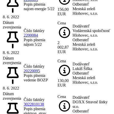
Popis plnenia
Odberateľ
najom energie 5/22
Mestská zeleň
156,00
Hlohovec, s.r.o.
EUR
8. 6. 2022
Dátum
Cena
Dodávateľ
zverejnenia
Číslo faktúry
Vodárenská spoločnosť
2200084
Hlohovec, s.r.o.
Popis plnenia
Odberateľ
2
nájom 5/22
Mestská zeleň
002,87
Hlohovec, s.r.o.
EUR
8. 6. 2022
Dátum
Cena
zverejnenia
Dodávateľ
Číslo faktúry
Lukáš Šiška
20220095
Odberateľ
Popis plnenia
Mestská zeleň
vedenie BOZP
130,00
Hlohovec, s.r.o.
EUR
8. 6. 2022
Dátum
Cena
Dodávateľ
zverejnenia
Číslo faktúry
DOXX Stravné lístky
3022810138
sr.o.
Popis plnenia
Odberateľ
elektron. strav.