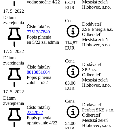
vodne stočne 4/22
Mestská zeleň
63,71
Hlohovec, s.r.o.
EUR
17. 5. 2022
Dátum
Cena
zverejnenia
Dodávateľ
Číslo faktúry
ZSE Energia a.s.
7751287849
Odberateľ
Popis plnenia
Mestská zeleň
en 5/22 zal admin
114,87
Hlohovec, s.r.o.
EUR
17. 5. 2022
Dátum
Cena
zverejnenia
Dodávateľ
Číslo faktúry
SPP a.s.
8813851664
Odberateľ
Popis plnenia
Mestská zeleň
zaloha 5/22
83,00
Hlohovec, s.r.o.
EUR
17. 5. 2022
Dátum
Cena
zverejnenia
Dodávateľ
Číslo faktúry
Perfect SKS s.r.o.
2242022
Odberateľ
Popis plnenia
Mestská zeleň
upratovanie 4/22
54,00
Hlohovec, s.r.o.
EUR