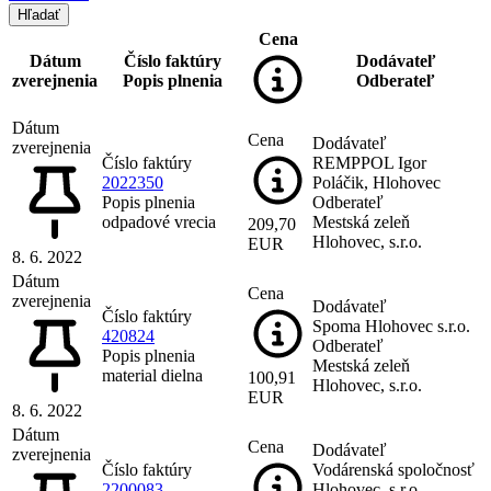
Cena
Dátum
Číslo faktúry
Dodávateľ
zverejnenia
Popis plnenia
Odberateľ
Dátum
Cena
Dodávateľ
zverejnenia
Číslo faktúry
REMPPOL Igor
2022350
Poláčik, Hlohovec
Popis plnenia
Odberateľ
odpadové vrecia
Mestská zeleň
209,70
Hlohovec, s.r.o.
EUR
8. 6. 2022
Dátum
Cena
zverejnenia
Dodávateľ
Číslo faktúry
Spoma Hlohovec s.r.o.
420824
Odberateľ
Popis plnenia
Mestská zeleň
material dielna
100,91
Hlohovec, s.r.o.
EUR
8. 6. 2022
Dátum
Cena
Dodávateľ
zverejnenia
Číslo faktúry
Vodárenská spoločnosť
2200083
Hlohovec, s.r.o.