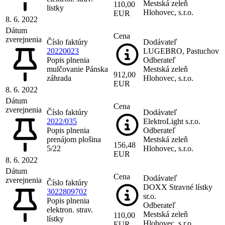
Mestská zeleň
110,00
listky
Hlohovec, s.r.o.
EUR
8. 6. 2022
Dátum
Cena
zverejnenia
Číslo faktúry
Dodávateľ
20220023
LUGEBRO, Pastuchov
Popis plnenia
Odberateľ
mulčovanie Pánska
Mestská zeleň
912,00
záhrada
Hlohovec, s.r.o.
EUR
8. 6. 2022
Dátum
Cena
zverejnenia
Číslo faktúry
Dodávateľ
2022/035
ElektroLight s.r.o.
Popis plnenia
Odberateľ
prenájom plošina
Mestská zeleň
156,48
5/22
Hlohovec, s.r.o.
EUR
8. 6. 2022
Dátum
Cena
Dodávateľ
zverejnenia
Číslo faktúry
DOXX Stravné lístky
3022809702
sr.o.
Popis plnenia
Odberateľ
elektron. strav.
Mestská zeleň
110,00
lístky
Hlohovec, s.r.o.
EUR