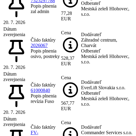
7525297788
Odberateľ
Popis plnenia
Mestská zeleň Hlohovec,
zal admin
77,28
s.r.o.
EUR
20. 7. 2026
Dátum
Cena
zverejnenia
Dodávateľ
Číslo faktúry
Záhradné centrum,
2026067
Charvát
Popis plnenia
Odberateľ
osivo, postreky
Mestská zeleň Hlohovec,
528,37
s.r.o.
EUR
20. 7. 2026
Dátum
Cena
zverejnenia
Dodávateľ
Číslo faktúry
EverLift Slovakia s.r.o.
61000840
Odberateľ
Popis plnenia
Mestská zeleň Hlohovec,
revízia Fuso
567,77
s.r.o.
EUR
20. 7. 2026
Dátum
Cena
zverejnenia
Číslo faktúry
Dodávateľ
FV-
Commander Services s.r.o.