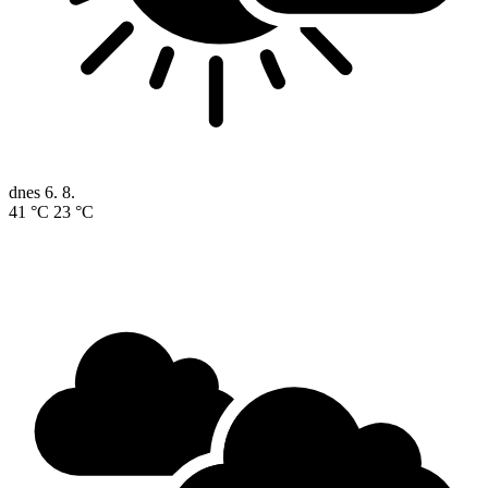
dnes
6. 8.
41 °C
23 °C