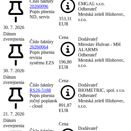
Číslo faktúry
EMGAL s.r.o.
20260096
Odberateľ
Popis plnenia
Mestská zeleň Hlohovec,
ND, servis
353,31
s.r.o.
EUR
30. 7. 2026
Dátum
Cena
zverejnenia
Dodávateľ
Číslo faktúry
Miroslav Hulvan - MH
20260064
ALARMS
Popis plnenia
Odberateľ
revizia
Mestská zeleň Hlohovec,
196,80
systému EZS
s.r.o.
EUR
30. 7. 2026
Dátum
Cena
zverejnenia
Číslo faktúry
Dodávateľ
RS26-5188
BIOMETRIC, spol. s r.o.
Popis plnenia
Odberateľ
ročný poplatok
Mestská zeleň Hlohovec,
891,87
- cloud
s.r.o.
EUR
21. 7. 2026
Dátum
Cena
zverejnenia
Dodávateľ
Číslo faktúry