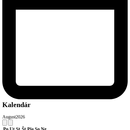
Kalendár
August
2026
Po
Ut
St
Št
Pia
So
Ne