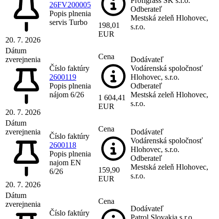
Profigrass SK s.r.o.
26FV200005
Odberateľ
Popis plnenia
Mestská zeleň Hlohovec,
servis Turbo
198,01
s.r.o.
EUR
20. 7. 2026
Dátum
Cena
zverejnenia
Dodávateľ
Číslo faktúry
Vodárenská spoločnosť
2600119
Hlohovec, s.r.o.
Popis plnenia
Odberateľ
nájom 6/26
Mestská zeleň Hlohovec,
1 604,41
s.r.o.
EUR
20. 7. 2026
Dátum
Cena
zverejnenia
Dodávateľ
Číslo faktúry
Vodárenská spoločnosť
2600118
Hlohovec, s.r.o.
Popis plnenia
Odberateľ
najom EN
Mestská zeleň Hlohovec,
159,90
6/26
s.r.o.
EUR
20. 7. 2026
Dátum
Cena
zverejnenia
Dodávateľ
Číslo faktúry
Patrol Slovakia s.r.o.