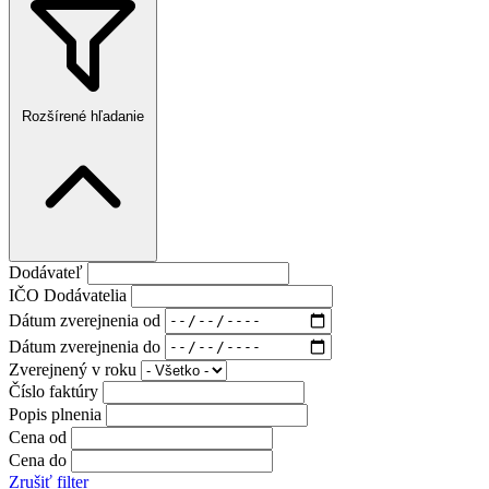
Rozšírené hľadanie
Dodávateľ
IČO Dodávatelia
Dátum zverejnenia od
Dátum zverejnenia do
Zverejnený v roku
Číslo faktúry
Popis plnenia
Cena od
Cena do
Zrušiť filter