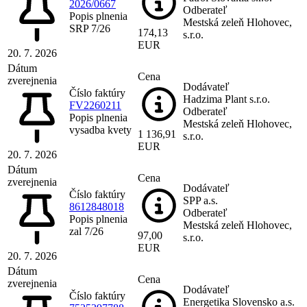
2026/0667
Odberateľ
Popis plnenia
Mestská zeleň Hlohovec,
SRP 7/26
174,13
s.r.o.
EUR
20. 7. 2026
Dátum
Cena
zverejnenia
Dodávateľ
Číslo faktúry
Hadzima Plant s.r.o.
FV2260211
Odberateľ
Popis plnenia
Mestská zeleň Hlohovec,
vysadba kvety
1 136,91
s.r.o.
EUR
20. 7. 2026
Dátum
Cena
zverejnenia
Dodávateľ
Číslo faktúry
SPP a.s.
8612848018
Odberateľ
Popis plnenia
Mestská zeleň Hlohovec,
zal 7/26
97,00
s.r.o.
EUR
20. 7. 2026
Dátum
Cena
zverejnenia
Dodávateľ
Číslo faktúry
Energetika Slovensko a.s.