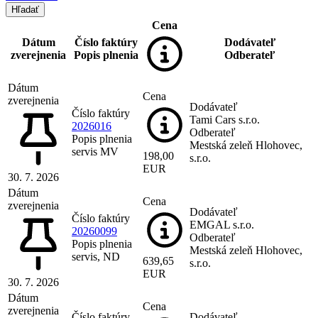
Cena
Dátum
Číslo faktúry
Dodávateľ
zverejnenia
Popis plnenia
Odberateľ
Dátum
Cena
zverejnenia
Dodávateľ
Číslo faktúry
Tami Cars s.r.o.
2026016
Odberateľ
Popis plnenia
Mestská zeleň Hlohovec,
servis MV
198,00
s.r.o.
EUR
30. 7. 2026
Dátum
Cena
zverejnenia
Dodávateľ
Číslo faktúry
EMGAL s.r.o.
20260099
Odberateľ
Popis plnenia
Mestská zeleň Hlohovec,
servis, ND
639,65
s.r.o.
EUR
30. 7. 2026
Dátum
Cena
zverejnenia
Číslo faktúry
Dodávateľ