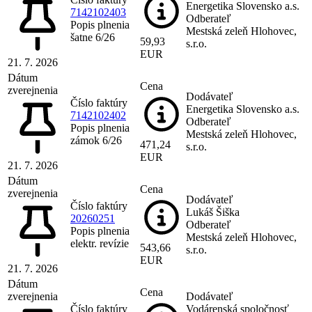
Energetika Slovensko a.s.
7142102403
Odberateľ
Popis plnenia
Mestská zeleň Hlohovec,
šatne 6/26
59,93
s.r.o.
EUR
21. 7. 2026
Dátum
Cena
zverejnenia
Dodávateľ
Číslo faktúry
Energetika Slovensko a.s.
7142102402
Odberateľ
Popis plnenia
Mestská zeleň Hlohovec,
zámok 6/26
471,24
s.r.o.
EUR
21. 7. 2026
Dátum
Cena
zverejnenia
Dodávateľ
Číslo faktúry
Lukáš Šiška
20260251
Odberateľ
Popis plnenia
Mestská zeleň Hlohovec,
elektr. revízie
543,66
s.r.o.
EUR
21. 7. 2026
Dátum
Cena
zverejnenia
Dodávateľ
Číslo faktúry
Vodárenská spoločnosť