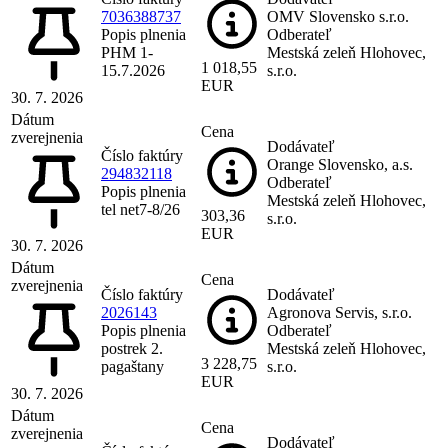
7036388737
OMV Slovensko s.r.o.
Popis plnenia
Odberateľ
PHM 1-
Mestská zeleň Hlohovec,
1 018,55
15.7.2026
s.r.o.
EUR
30. 7. 2026
Dátum
Cena
zverejnenia
Dodávateľ
Číslo faktúry
Orange Slovensko, a.s.
294832118
Odberateľ
Popis plnenia
Mestská zeleň Hlohovec,
tel net7-8/26
303,36
s.r.o.
EUR
30. 7. 2026
Dátum
Cena
zverejnenia
Číslo faktúry
Dodávateľ
2026143
Agronova Servis, s.r.o.
Popis plnenia
Odberateľ
postrek 2.
Mestská zeleň Hlohovec,
3 228,75
pagaštany
s.r.o.
EUR
30. 7. 2026
Dátum
Cena
zverejnenia
Dodávateľ