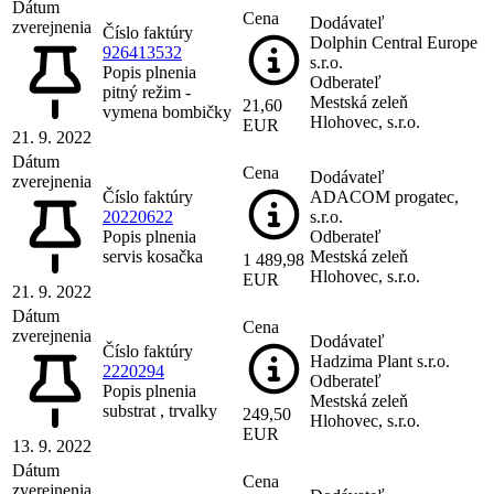
Dátum
Cena
Dodávateľ
zverejnenia
Číslo faktúry
Dolphin Central Europe
926413532
s.r.o.
Popis plnenia
Odberateľ
pitný režim -
Mestská zeleň
21,60
vymena bombičky
Hlohovec, s.r.o.
EUR
21. 9. 2022
Dátum
Cena
Dodávateľ
zverejnenia
Číslo faktúry
ADACOM progatec,
20220622
s.r.o.
Popis plnenia
Odberateľ
servis kosačka
Mestská zeleň
1 489,98
Hlohovec, s.r.o.
EUR
21. 9. 2022
Dátum
Cena
zverejnenia
Dodávateľ
Číslo faktúry
Hadzima Plant s.r.o.
2220294
Odberateľ
Popis plnenia
Mestská zeleň
substrat , trvalky
249,50
Hlohovec, s.r.o.
EUR
13. 9. 2022
Dátum
Cena
zverejnenia