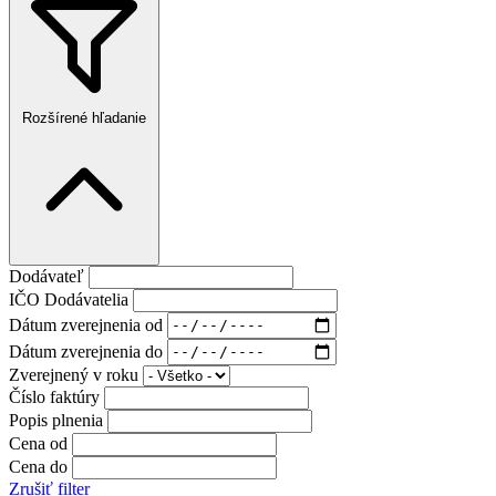
Rozšírené hľadanie
Dodávateľ
IČO Dodávatelia
Dátum zverejnenia od
Dátum zverejnenia do
Zverejnený v roku
Číslo faktúry
Popis plnenia
Cena od
Cena do
Zrušiť filter