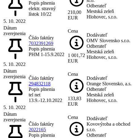
sr.o.
Popis plnenia
Odberateľ
elektr. stravný
Mestská zeleň
210,00
lístok 10/22
Hlohovec, s.r.o.
EUR
5. 10. 2022
Dátum
Cena
zverejnenia
Dodávateľ
Číslo faktúry
OMV Slovensko s.r.o.
7032391269
Odberateľ
Popis plnenia
Mestská zeleň
PHM 1-15.9.2022
1 001,72
Hlohovec, s.r.o.
EUR
5. 10. 2022
Dátum
Cena
zverejnenia
Číslo faktúry
Dodávateľ
294832118
Orange Slovensko, a.s.
Popis plnenia
Odberateľ
tel net
Mestská zeleň
133,83
13.9.-12.10.2022
Hlohovec, s.r.o.
EUR
5. 10. 2022
Dátum
Cena
Dodávateľ
zverejnenia
Číslo faktúry
Kovovýroba a obchod
2022165
s.r.o.
Popis plnenia
Odberateľ