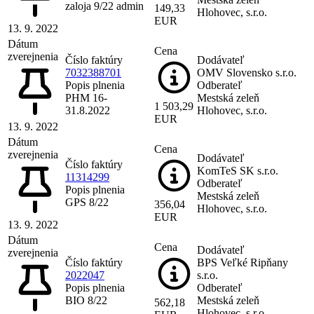
zaloja 9/22 admin
149,33
Hlohovec, s.r.o.
EUR
13. 9. 2022
Dátum
Cena
zverejnenia
Číslo faktúry
Dodávateľ
7032388701
OMV Slovensko s.r.o.
Popis plnenia
Odberateľ
PHM 16-
Mestská zeleň
1 503,29
31.8.2022
Hlohovec, s.r.o.
EUR
13. 9. 2022
Dátum
Cena
zverejnenia
Dodávateľ
Číslo faktúry
KomTeS SK s.r.o.
11314299
Odberateľ
Popis plnenia
Mestská zeleň
GPS 8/22
356,04
Hlohovec, s.r.o.
EUR
13. 9. 2022
Dátum
Cena
Dodávateľ
zverejnenia
Číslo faktúry
BPS Veľké Ripňany
2022047
s.r.o.
Popis plnenia
Odberateľ
BIO 8/22
Mestská zeleň
562,18
Hlohovec, s.r.o.