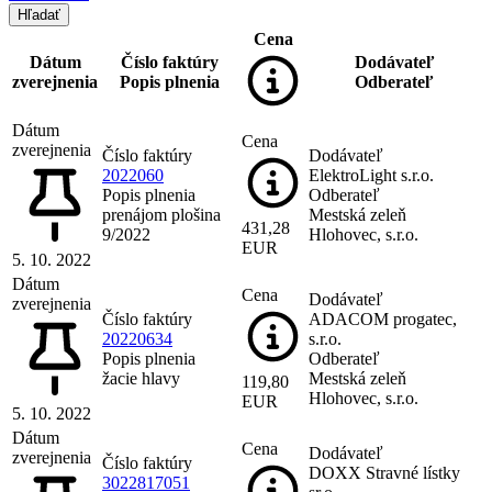
Cena
Dátum
Číslo faktúry
Dodávateľ
zverejnenia
Popis plnenia
Odberateľ
Dátum
Cena
zverejnenia
Číslo faktúry
Dodávateľ
2022060
ElektroLight s.r.o.
Popis plnenia
Odberateľ
prenájom plošina
Mestská zeleň
431,28
9/2022
Hlohovec, s.r.o.
EUR
5. 10. 2022
Dátum
Cena
Dodávateľ
zverejnenia
Číslo faktúry
ADACOM progatec,
20220634
s.r.o.
Popis plnenia
Odberateľ
žacie hlavy
Mestská zeleň
119,80
Hlohovec, s.r.o.
EUR
5. 10. 2022
Dátum
Cena
Dodávateľ
zverejnenia
Číslo faktúry
DOXX Stravné lístky
3022817051