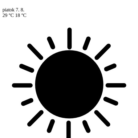
piatok
7. 8.
29 °C
18 °C