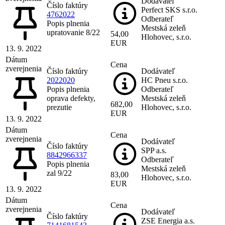
Dodávateľ
Číslo faktúry
Perfect SKS s.r.o.
4762022
Odberateľ
Popis plnenia
Mestská zeleň
upratovanie 8/22
54,00
Hlohovec, s.r.o.
EUR
13. 9. 2022
Dátum
Cena
zverejnenia
Číslo faktúry
Dodávateľ
2022020
HC Pneu s.r.o.
Popis plnenia
Odberateľ
oprava defekty,
Mestská zeleň
682,00
prezutie
Hlohovec, s.r.o.
EUR
13. 9. 2022
Dátum
Cena
zverejnenia
Dodávateľ
Číslo faktúry
SPP a.s.
8842966337
Odberateľ
Popis plnenia
Mestská zeleň
zal 9/22
83,00
Hlohovec, s.r.o.
EUR
13. 9. 2022
Dátum
Cena
zverejnenia
Dodávateľ
Číslo faktúry
ZSE Energia a.s.