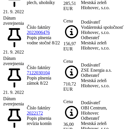
plech, uholníky
Mestská zeleň
285,51
Hlohovec, s.r.o.
EUR
21. 9. 2022
Dátum
Cena
Dodávateľ
zverejnenia
Číslo faktúry
Vodárenská spoločnosť
2022006476
Hlohovec, s.r.o.
Popis plnenia
Odberateľ
vodne stočné 8/22
Mestská zeleň
156,97
Hlohovec, s.r.o.
EUR
21. 9. 2022
Dátum
Cena
zverejnenia
Dodávateľ
Číslo faktúry
ZSE Energia a.s.
7122030104
Odberateľ
Popis plnenia
Mestská zeleň
zámok 8/22
710,72
Hlohovec, s.r.o.
EUR
21. 9. 2022
Dátum
Cena
Dodávateľ
zverejnenia
Číslo faktúry
OBI Centrum,
2022172
Hlohovec
Popis plnenia
Odberateľ
revízia komín
Mestská zeleň
36,00
Hlohovec, s.r.o.