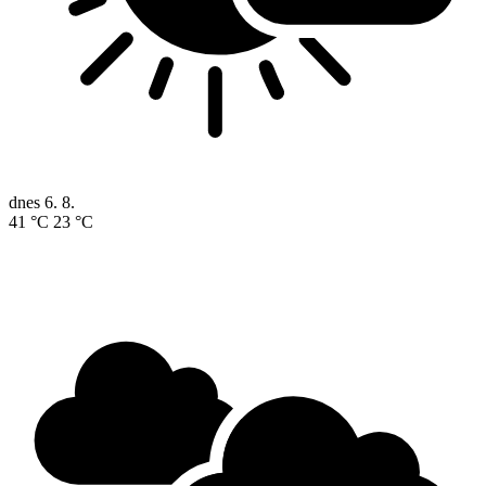
dnes
6. 8.
41 °C
23 °C