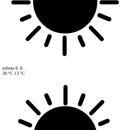
sobota
8. 8.
30 °C
13 °C