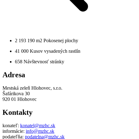
2 193 190 m2
Pokosenej plochy
41 000
Kusov vysadených rastlín
658
Návštevnosť stránky
Adresa
Mestská zeleň Hlohovec, s.r.o.
Šafárikova 30
920 01 Hlohovec
Kontakty
konateľ:
konatel@mzhc.sk
informácie:
info@mzhc.sk
podateľňa:
podatelna@mzhc.sk