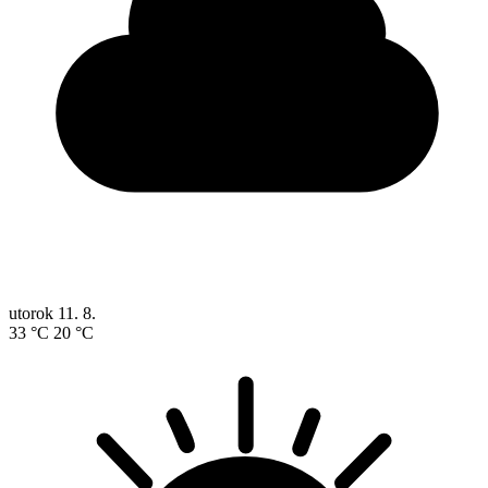
utorok
11. 8.
33 °C
20 °C