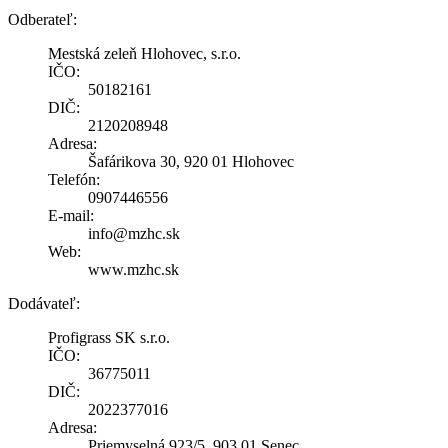
Odberateľ:
Mestská zeleň Hlohovec, s.r.o.
IČO:
50182161
DIČ:
2120208948
Adresa:
Šafárikova 30, 920 01 Hlohovec
Telefón:
0907446556
E-mail:
info@mzhc.sk
Web:
www.mzhc.sk
Dodávateľ:
Profigrass SK s.r.o.
IČO:
36775011
DIČ:
2022377016
Adresa:
Priemyselná 923/5, 903 01 Senec