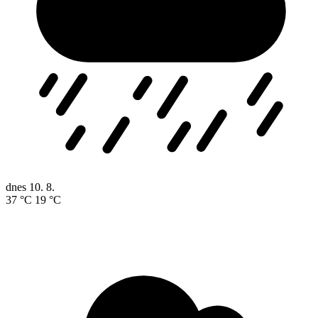
dnes
10. 8.
37 °C
19 °C