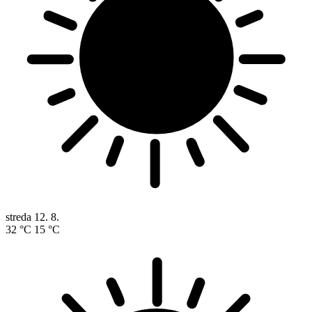
streda
12. 8.
32 °C
15 °C